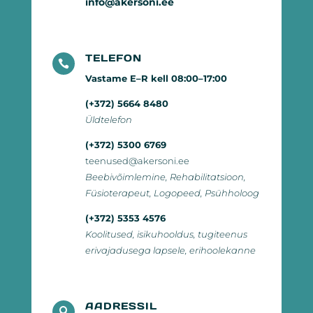
info@akersoni.ee
TELEFON

Vastame E–R kell 08:00–17:00
(+372)
5664 8480
Üldtelefon
(+372)
5300 6769
teenused@akersoni.ee
Beebivõimlemine, Rehabilitatsioon,
Füsioterapeut, Logopeed, Psühholoog
(+372)
5353 4576
Koolitused, isikuhooldus, tugiteenus
erivajadusega lapsele, erihoolekanne
AADRESSIL
