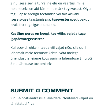
Sinu iseseisev ja turvaline elu on väärtus, mille
hoidmiseks on abi küsimine märk tugevusest. Olgu
tegu lapse arengu toetamise või täiskasvanu
iseseisvuse taastamisega,
tegevusterapeut
pakub
praktilist tuge igas eluetapis.
Kas Sinu peres on keegi, kes võiks vajada tuge
igapäevategevustes?
Kui soovid rohkem teada või vajad nõu, siis uuri
lähemalt meie teenuste kohta. Võta meiega
ühendust ja leiame koos parima lahenduse Sinu või
Sinu lähedase toetamiseks.
SUBMIT A COMMENT
Sinu e-postiaadressi ei avaldata.
Nõutavad väljad on
tähistatud
*
-ga