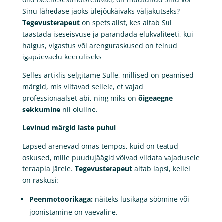
Sinu lähedase jaoks ülejõukäivaks väljakutseks?
Tegevusterapeut
on spetsialist, kes aitab Sul
taastada iseseisvuse ja parandada elukvaliteeti, kui
haigus, vigastus või arenguraskused on teinud
igapäevaelu keeruliseks
Selles artiklis selgitame Sulle, millised on peamised
märgid, mis viitavad sellele, et vajad
professionaalset abi, ning miks on
õigeaegne
sekkumine
nii oluline.
Levinud märgid laste puhul
Lapsed arenevad omas tempos, kuid on teatud
oskused, mille puudujäägid võivad viidata vajadusele
teraapia järele.
Tegevusterapeut
aitab lapsi, kellel
on raskusi:
Peenmotoorikaga:
näiteks lusikaga söömine või
joonistamine on vaevaline.