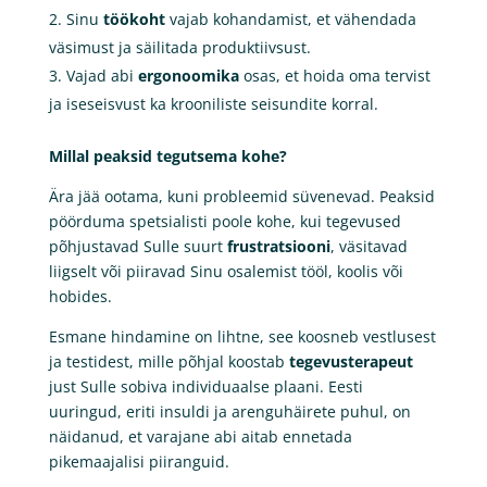
Sinu
töökoht
vajab kohandamist, et vähendada
väsimust ja säilitada produktiivsust.
Vajad abi
ergonoomika
osas, et hoida oma tervist
ja iseseisvust ka krooniliste seisundite korral.
Millal peaksid tegutsema kohe?
Ära jää ootama, kuni probleemid süvenevad. Peaksid
pöörduma spetsialisti poole kohe, kui tegevused
põhjustavad Sulle suurt
frustratsiooni
, väsitavad
liigselt või piiravad Sinu osalemist tööl, koolis või
hobides.
Esmane hindamine on lihtne, see koosneb vestlusest
ja testidest, mille põhjal koostab
tegevusterapeut
just Sulle sobiva individuaalse plaani. Eesti
uuringud, eriti insuldi ja arenguhäirete puhul, on
näidanud, et varajane abi aitab ennetada
pikemaajalisi piiranguid.