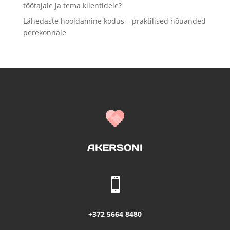
töötajale ja tema klientidele?
Lähedaste hooldamine kodus – praktilised nõuanded
perekonnale
AKERSONI

+372 5664 8480