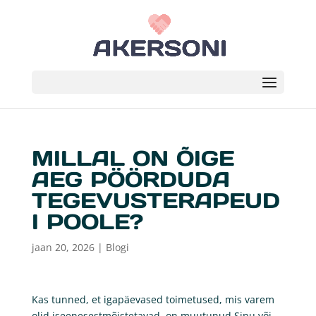
MILLAL ON ÕIGE
AEG PÖÖRDUDA
TEGEVUSTERAPEUD
I POOLE?
jaan 20, 2026
|
Blogi
Kas tunned, et igapäevased toimetused, mis varem
olid iseenesestmõistetavad, on muutunud Sinu või