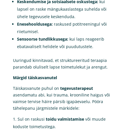
Keskendumise ja sotsiaalsete oskustega:
kui
lapsel on raske mängukaaslastega suhelda või
ühele tegevusele keskenduda.
Enesehooldusega:
raskused potitreeningul või
riietumisel.
Sensoorse tundlikkusega:
kui laps reageerib
ebatavaliselt helidele või puudutustele.
Uuringud kinnitavad, et struktureeritud teraapia
parandab oluliselt lapse toimetulekut ja arengut.
Märgid täiskasvanutel
Täiskasvanute puhul on
tegevusterapeut
asendamatu abi, kui trauma, krooniline haigus või
vaimse tervise häire pärsib igapäevaelu. Pööra
tähelepanu järgmistele märkidele:
Sul on raskusi
toidu valmistamise
või muude
koduste toimetustega.