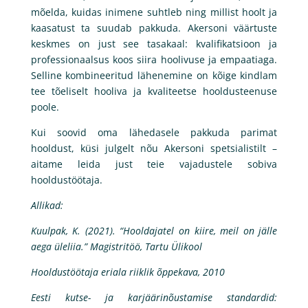
mõelda, kuidas inimene suhtleb ning millist hoolt ja
kaasatust ta suudab pakkuda. Akersoni väärtuste
keskmes on just see tasakaal: kvalifikatsioon ja
professionaalsus koos siira hoolivuse ja empaatiaga.
Selline kombineeritud lähenemine on kõige kindlam
tee tõeliselt hooliva ja kvaliteetse hooldusteenuse
poole.
Kui soovid oma lähedasele pakkuda parimat
hooldust, küsi julgelt nõu Akersoni spetsialistilt –
aitame leida just teie vajadustele sobiva
hooldustöötaja.
Allikad:
Kuulpak, K. (2021). “Hooldajatel on kiire, meil on jälle
aega üleliia.” Magistritöö, Tartu Ülikool
Hooldustöötaja eriala riiklik õppekava, 2010
Eesti kutse- ja karjäärinõustamise standardid: