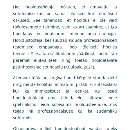
Hea hooldustöötaja mõistab, et empaatia ja
suhtlemisoskus on sama olulised kui tehnilised
oskused. See tähendab, et hooldus ei ole vaid
tööülesannete täitmine, vaid ka arusaamine, et iga
hooldatav on ainulaadne inimene oma elulooga.
Hooldustöötaja, kes suudab siduda professionaalsed
teadmised empaatiaga, loob tõeliselt hooliva
teenuse. See aitab säilitada inimväärikust, soodustab
paremat elukvaliteeti ning toetab hooldatavate
psühhosotsiaalset heaolu (Kuulpak, 2021).
Akersoni töötajad järgivad neid kõrgeid standardeid
ning nende koolitus hõlmab nii praktilisi kutseoskusi
kui ka inimkesksust ja eetikat. Kui otsid
hooldustöötajat oma lähedasele, aitavad meie
spetsialistid leida sobivaima hooldusteenuse, mis
tagab nii professionaalsuse kui ka südamliku
suhtumise.
Otsustades, millist hooldustöötajat valida, tuleks