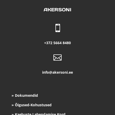
AKERSONI

+372 5664 8480

info@akersoni.ee
» Dokumendid
» Õigused-Kohustused
» Kaebuste Lahendamise Kord