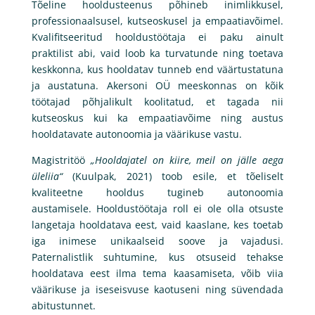
Tõeline hooldusteenus põhineb inimlikkusel,
professionaalsusel, kutseoskusel ja empaatiavõimel.
Kvalifitseeritud hooldustöötaja ei paku ainult
praktilist abi, vaid loob ka turvatunde ning toetava
keskkonna, kus hooldatav tunneb end väärtustatuna
ja austatuna. Akersoni OÜ meeskonnas on kõik
töötajad põhjalikult koolitatud, et tagada nii
kutseoskus kui ka empaatiavõime ning austus
hooldatavate autonoomia ja väärikuse vastu.
Magistritöö
„Hooldajatel on kiire, meil on jälle aega
üleliia“
(Kuulpak, 2021) toob esile, et tõeliselt
kvaliteetne hooldus tugineb autonoomia
austamisele. Hooldustöötaja roll ei ole olla otsuste
langetaja hooldatava eest, vaid kaaslane, kes toetab
iga inimese unikaalseid soove ja vajadusi.
Paternalistlik suhtumine, kus otsuseid tehakse
hooldatava eest ilma tema kaasamiseta, võib viia
väärikuse ja iseseisvuse kaotuseni ning süvendada
abitustunnet.