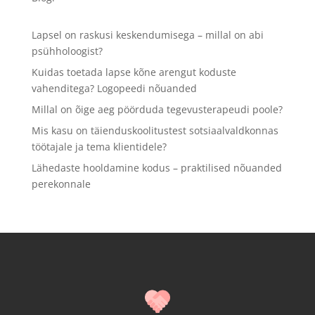
Lapsel on raskusi keskendumisega – millal on abi
psühholoogist?
Kuidas toetada lapse kõne arengut koduste
vahenditega? Logopeedi nõuanded
Millal on õige aeg pöörduda tegevusterapeudi poole?
Mis kasu on täienduskoolitustest sotsiaalvaldkonnas
töötajale ja tema klientidele?
Lähedaste hooldamine kodus – praktilised nõuanded
perekonnale