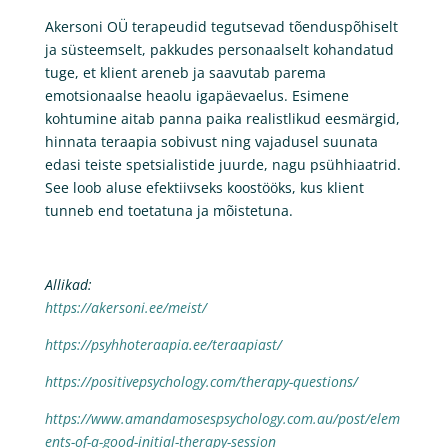
Akersoni OÜ terapeudid tegutsevad tõenduspõhiselt
ja süsteemselt, pakkudes personaalselt kohandatud
tuge, et klient areneb ja saavutab parema
emotsionaalse heaolu igapäevaelus. Esimene
kohtumine aitab panna paika realistlikud eesmärgid,
hinnata teraapia sobivust ning vajadusel suunata
edasi teiste spetsialistide juurde, nagu psühhiaatrid.
See loob aluse efektiivseks koostööks, kus klient
tunneb end toetatuna ja mõistetuna.
Allikad:
https://akersoni.ee/meist/
https://psyhhoteraapia.ee/teraapiast/
https://positivepsychology.com/therapy-questions/
https://www.amandamosespsychology.com.au/post/elem
ents-of-a-good-initial-therapy-session