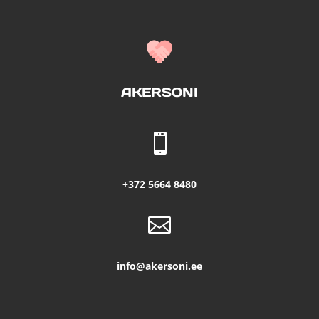
AKERSONI

+372 5664 8480

info@akersoni.ee