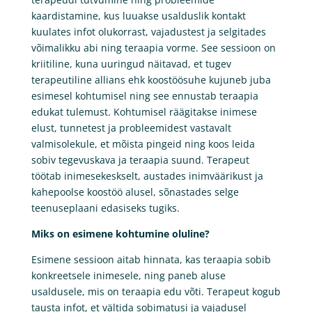
kaardistamine, kus luuakse usalduslik kontakt
kuulates infot olukorrast, vajadustest ja selgitades
võimalikku abi ning teraapia vorme. See sessioon on
kriitiline, kuna uuringud näitavad, et tugev
terapeutiline allians ehk koostöösuhe kujuneb juba
esimesel kohtumisel ning see ennustab teraapia
edukat tulemust. Kohtumisel räägitakse inimese
elust, tunnetest ja probleemidest vastavalt
valmisolekule, et mõista pingeid ning koos leida
sobiv tegevuskava ja teraapia suund. Terapeut
töötab inimesekeskselt, austades inimväärikust ja
kahepoolse koostöö alusel, sõnastades selge
teenuseplaani edasiseks tugiks.
Miks on esimene kohtumine oluline?
Esimene sessioon aitab hinnata, kas teraapia sobib
konkreetsele inimesele, ning paneb aluse
usaldusele, mis on teraapia edu võti. Terapeut kogub
tausta infot, et vältida sobimatusi ja vajadusel