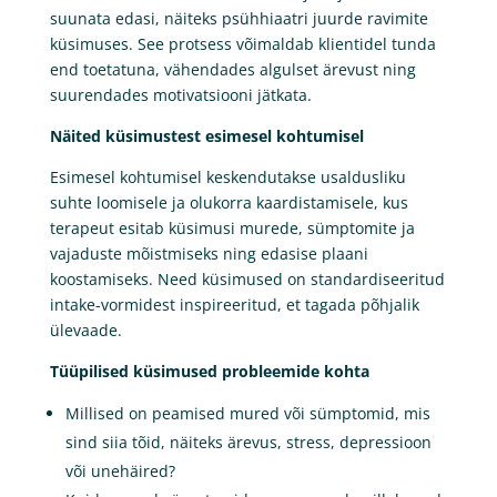
suunata edasi, näiteks psühhiaatri juurde ravimite
küsimuses. See protsess võimaldab klientidel tunda
end toetatuna, vähendades algulset ärevust ning
suurendades motivatsiooni jätkata.
Näited küsimustest esimesel kohtumisel
Esimesel kohtumisel keskendutakse usaldusliku
suhte loomisele ja olukorra kaardistamisele, kus
terapeut esitab küsimusi murede, sümptomite ja
vajaduste mõistmiseks ning edasise plaani
koostamiseks. Need küsimused on standardiseeritud
intake-vormidest inspireeritud, et tagada põhjalik
ülevaade.
Tüüpilised küsimused probleemide kohta
Millised on peamised mured või sümptomid, mis
sind siia tõid, näiteks ärevus, stress, depressioon
või unehäired?