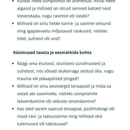
Kuidas need sümptomid on arenenud, millal need
algasid ja millised on olnud senised katsed neid
leevendada, nagu ravimid või iseabi?
Millised on sinu hetke tunne- ja vaimne seisund
ning igapäevaelu mõjutavad raskused, näiteks
tööd, suhteid või und?
Küsimused tausta ja eesmärkide kohta
Räägi oma eluloost, olulistest sündmustest ja
suhetest, mis võivad olukorraga seotud olla, nagu
trauma või pikaajalised pinged?
Millised on sinu eesmärgid teraapialt ja mida sa
ootad abi saamiseks, näiteks sümptomite
leevendamine või oskuste omandamine?
Kas oled varem saanud teraapiat, psühholoogi või
muid ravi- ja toetusvorme ning millised olid
tulemused või takistused?