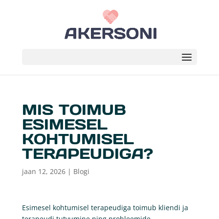
MIS TOIMUB
ESIMESEL
KOHTUMISEL
TERAPEUDIGA?
jaan 12, 2026
|
Blogi
Esimesel kohtumisel terapeudiga toimub kliendi ja
terapeudi tutvumine ning probleemide